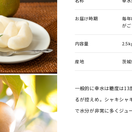
名称
幸水
お届け時期
毎年
がご
内容量
2.5
産地
茨城
一般的に幸水は糖度は13
るが控えめ。シャキシャ
で水分が非常に多くジュ