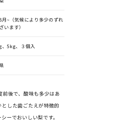
梨
8月~（気候により多少のずれ
ざいます）
kg、5kg、３個入
県
度前後で、酸味も多少はあ
キとした歯ごたえが特徴的
ーシーでおいしい梨です。